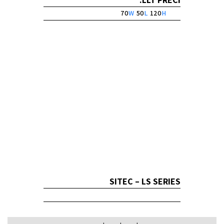
70
W
50
L
120
H
SITEC – LS SERIES