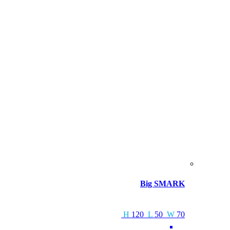
Big SMARK
H
120
L
50
W
70