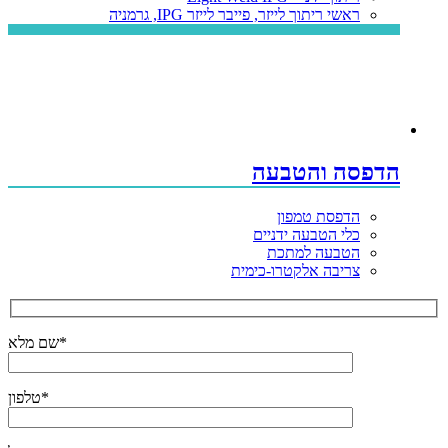
ראשי ריתוך לייזר, פייבר לייזר IPG, גרמניה
הדפסה והטבעה
הדפסת טמפון
כלי הטבעה ידניים
הטבעה למתכת
צריבה אלקטרו-כימית
שם מלא*
טלפון*