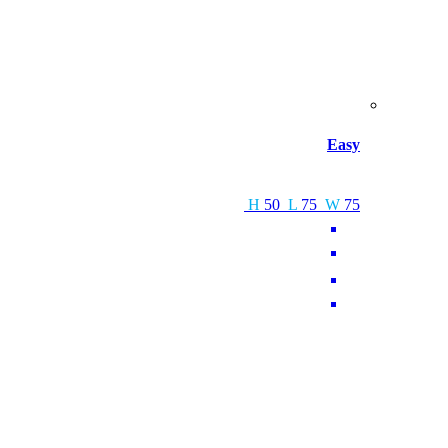
Easy
H
50
L
75
W
75