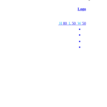
Logo
H
80
L
50
W
50