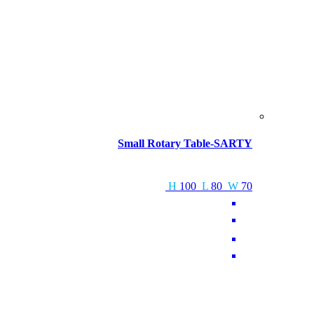
Small Rotary Table-SARTY
H
100
L
80
W
70