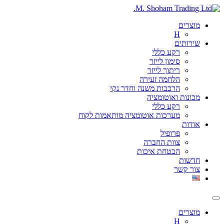
Skip
to
מוצרים
content
H
שירותים
רקע כללי
סימון לייזר
ריתוך לייזר
הלחמה זעירה
הרכבות משנה וחדר נקי
מכונות ואוטומציה
רקע כללי
מערכות אוטומציה מותאמות לקוח
אודות
פרופיל
צוות החברה
הבטחת איכות
חדשות
צור קשר
מוצרים
H