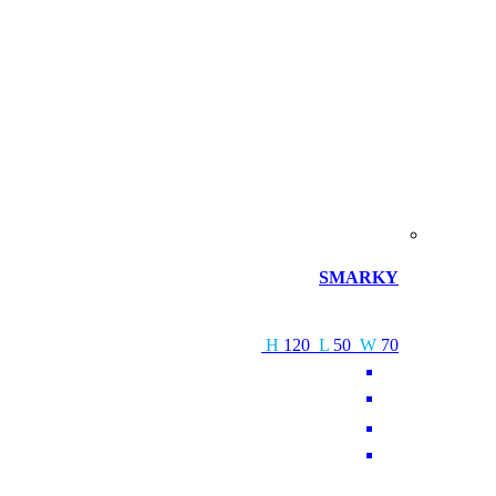
SMARKY
H
120
L
50
W
70