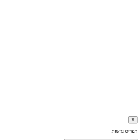
כללי
מערכות
אוטומציה
מותאמות
לקוח
אודות
פרופיל
צוות
החברה
הבטחת
איכות
חדשות
צור קשר
04-8726361
office@mshoham.co.il
8, Hataasiya St.
Nesher, Israel
Imaginet
תפריט נגישות