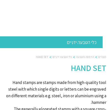
Ski
t
מוצרים
שירותים
מכונות
אודות
חדשות
צור
conten
ואוטומציה
קשר
כלי הטבעה ידניים
>
>
>
HAND SET
כלי הטבעה ידניים
הדפסה והטבעה
מוצרים
HAND SET
Hand stamps are stamps made from high-quality tool
steel with which single digits or letters can be engraved
on different materials e.g. steel, iron or aluminium using a
hammer.
The generally elongated stamps with a square cross-