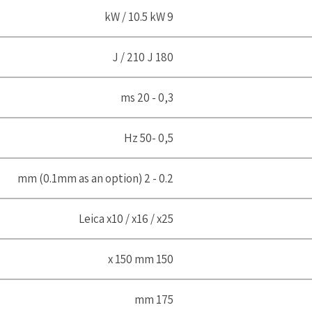
9 kW / 10.5 kW
180 J / 210 J
0,3 - 20 ms
0,5 -50 Hz
0.2 - 2 mm (0.1mm as an option)
Leica x10 / x16 / x25
150 x 150 mm
175 mm