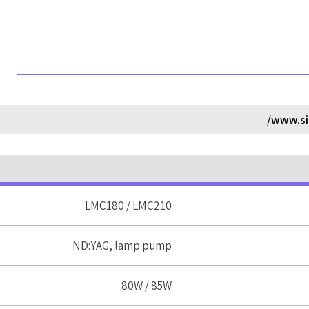
www.si
LMC180 / LMC210
ND:YAG, lamp pump
80W / 85W