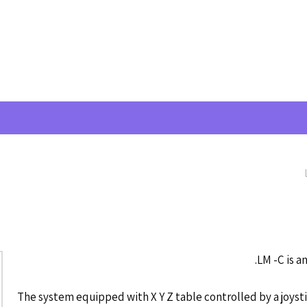
מוצרים
שירותים
מכונות 
LM -C is a
The system equipped with X Y Z table controlled by a joys